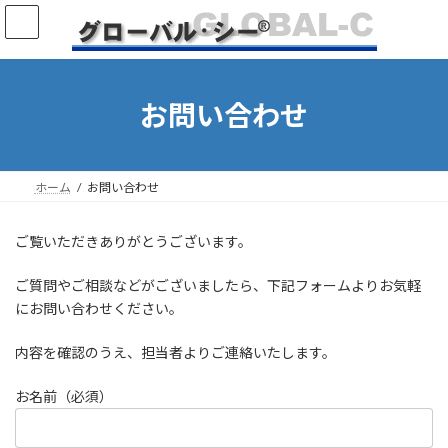
コ
ナ
ン
ビ
テ
ゲ
ン
ー
ツ
シ
お問い合わせ
へ
ョ
ス
ン
キ
に
ッ
移
ホーム
お問い合わせ
プ
動
ご覧いただきありがとうございます。
ご質問やご相談などがございましたら、下記フォームよりお気軽
にお問い合わせください。
内容を確認のうえ、担当者よりご連絡いたします。
お名前（必須）